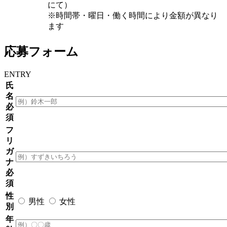
にて）
※時間帯・曜日・働く時間により金額が異なり
ます
応募
フォーム
ENTRY
氏
名
必
須
フ
リ
ガ
ナ
必
須
性
男性
女性
別
年