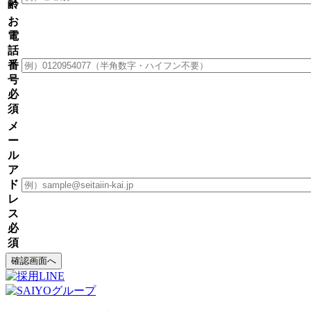
齢
お
電
話
番
号
必
須
メ
ー
ル
ア
ド
レ
ス
必
須